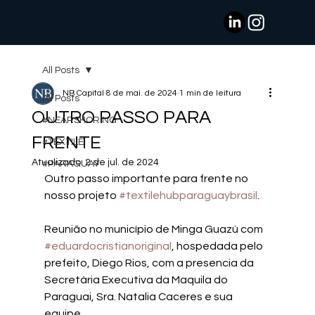
All Posts
NB Capital
8 de mai. de 2024
1 min de leitura
All Posts
OUTRO PASSO PARA
#NEARSHORING
FRENTE
#TEXTILE
Atualizado:
2 de jul. de 2024
#PARAGUAY
Outro passo importante para frente no 
nosso projeto 
#textilehubparaguaybrasil
.
Reunião no município de Minga Guazú com 
#eduardocristianoriginal
, hospedada pelo 
prefeito, Diego Rios, com a presencia da 
Secretária Executiva da Maquila do 
Paraguai, Sra. Natalia Caceres e sua 
equipe.