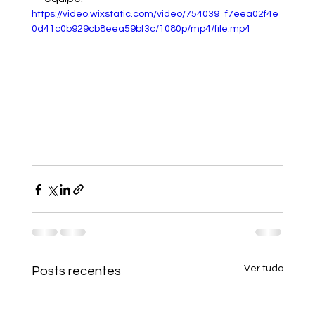
https://video.wixstatic.com/video/754039_f7eea02f4e
0d41c0b929cb8eea59bf3c/1080p/mp4/file.mp4
Ver tudo
Posts recentes